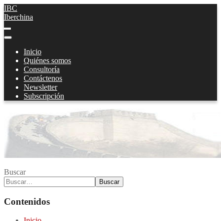
IBC
Iberchina
Inicio
Quiénes somos
Consultoría
Contáctenos
Newsletter
Subscripción
Buscar
Buscar
Contenidos
Inicio