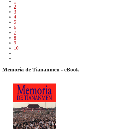
1
2
3
4
5
6
7
8
9
10
Memoria de Tiananmen - eBook