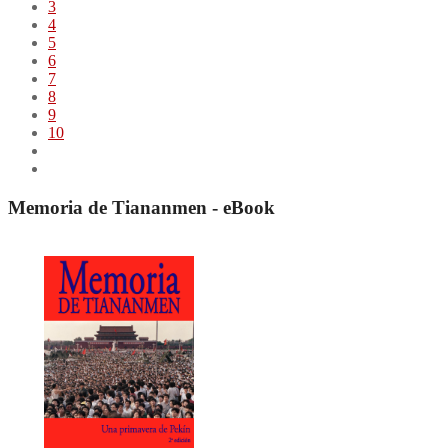
3
4
5
6
7
8
9
10
Memoria de Tiananmen - eBook