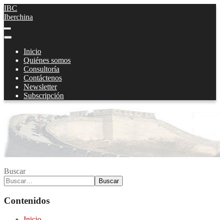
IBC
Iberchina
Inicio
Quiénes somos
Consultoría
Contáctenos
Newsletter
Subscripción
Buscar
Buscar
Contenidos
Inicio