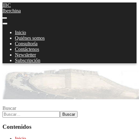
IBC
Iberchina
Inicio
Quiénes somos
Consultoría
Contáctenos
Newsletter
Subscripción
Buscar
Buscar
Contenidos
Inicio