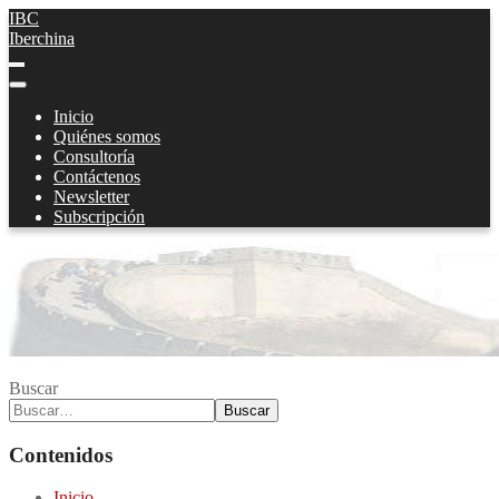
IBC
Iberchina
Inicio
Quiénes somos
Consultoría
Contáctenos
Newsletter
Subscripción
Buscar
Buscar
Contenidos
Inicio