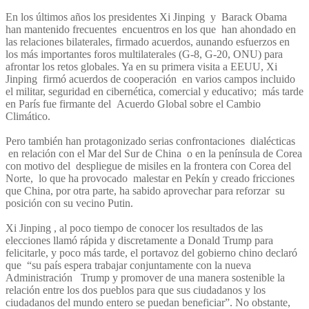
En los últimos años los presidentes Xi Jinping y Barack Obama
han mantenido frecuentes encuentros en los que han ahondado en
las relaciones bilaterales, firmado acuerdos, aunando esfuerzos en
los más importantes foros multilaterales (G-8, G-20, ONU) para
afrontar los retos globales. Ya en su primera visita a EEUU, Xi
Jinping firmó acuerdos de cooperación en varios campos incluido
el militar, seguridad en cibernética, comercial y educativo; más tarde
en París fue firmante del Acuerdo Global sobre el Cambio
Climático.
Pero también han protagonizado serias confrontaciones dialécticas
en relación con el Mar del Sur de China o en la península de Corea
con motivo del despliegue de misiles en la frontera con Corea del
Norte, lo que ha provocado malestar en Pekín y creado fricciones
que China, por otra parte, ha sabido aprovechar para reforzar su
posición con su vecino Putin.
Xi Jinping , al poco tiempo de conocer los resultados de las
elecciones llamó rápida y discretamente a Donald Trump para
felicitarle, y poco más tarde, el portavoz del gobierno chino declaró
que “su país espera trabajar conjuntamente con la nueva
Administración Trump y promover de una manera sostenible la
relación entre los dos pueblos para que sus ciudadanos y los
ciudadanos del mundo entero se puedan beneficiar”. No obstante,