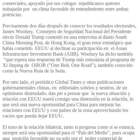
comerciales, apoyado por sus colegas republicanos quienes
trabajarán por un clima favorable de entendimiento entre ambas
potencias.
Precisamente dos días después de conocer los resultados electorales,
James Woolsey, Consejero de Seguridad Nacional del Presidente
electo Donald Trump comentó en una entrevista al diario South
China Morning Post, de Hong Kong, el gran error estratégico que
había cometido EEUU al declinar su participación en el Asian
Infrastructure Investment Bank (AIIB). Woolsey ha dicho también
“que espera una respuesta de Trump más entusiasta al programa de
Xi Jinping de OBOR ("One Belt, One Road"), también conocido
como la Nueva Ruta de la Seda.
Por otro lado, el periódico Global Times y otras publicaciones
gubernamentales chinas, en editoriales sobrios y neutros, de un
optimismo disimulado, dan pie a pensar que la nueva situación y
relación con EEUU traerá consigo una distensión en la relación, lo
que será una nueva oportunidad para China para mejorar las
relaciones con EEUU y con países de la zona aprovechando los
vacios que pueda dejar EEUU.
El tono de la relación bilateral, tanto si progresa como si se estanca,
siempre será una oportunidad para el “País del Medio”, pues ocupa
una posición favorable no ya solo por el poder comercial de