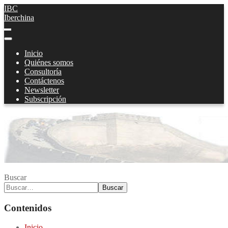
IBC
Iberchina
Inicio
Quiénes somos
Consultoría
Contáctenos
Newsletter
Subscripción
Buscar
Buscar
Contenidos
Inicio