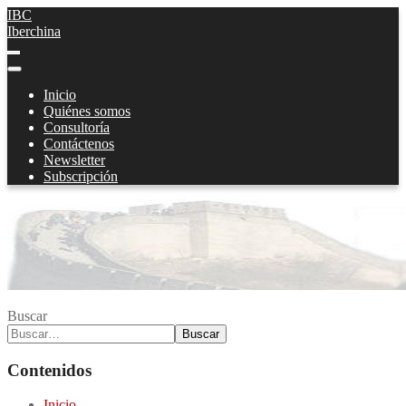
IBC
Iberchina
Inicio
Quiénes somos
Consultoría
Contáctenos
Newsletter
Subscripción
Buscar
Buscar
Contenidos
Inicio